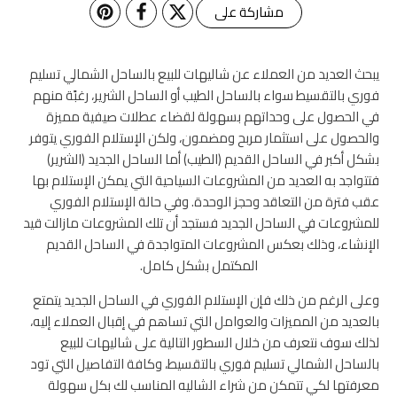
مشاركة على
يبحث العديد من العملاء عن شاليهات للبيع بالساحل الشمالي تسليم
فوري بالتقسيط سواء بالساحل الطيب أو الساحل الشرير، رغبًة منهم
في الحصول على وحداتهم بسهولة لقضاء عطلات صيفية مميزة
والحصول على استثمار مربح ومضمون، ولكن الإستلام الفوري يتوفر
بشكل أكبر في الساحل القديم (الطيب) أما الساحل الجديد (الشرير)
فتتواجد به العديد من المشروعات السياحية التي يمكن الإستلام بها
عقب فترة من التعاقد وحجز الوحدة.
وفي حالة الإستلام الفوري
للمشروعات في الساحل الجديد فستجد أن تلك المشروعات مازالت قيد
الإنشاء، وذلك بعكس المشروعات المتواجدة في الساحل القديم
المكتمل بشكل كامل.
وعلى الرغم من ذلك فإن الإستلام الفوري في الساحل الجديد يتمتع
بالعديد من المميزات والعوامل التي تساهم في إقبال العملاء إليه،
لذلك سوف نتعرف من خلال السطور التالية على شاليهات للبيع
بالساحل الشمالي تسليم فوري بالتقسيط، وكافة التفاصيل التي تود
معرفتها لكي تتمكن من شراء الشاليه المناسب لك بكل سهولة